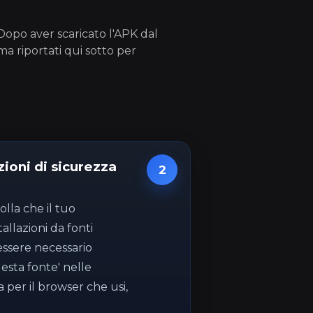
 Dopo aver scaricato l'APK dal
ma riportati qui sotto per
zioni di sicurezza
olla che il tuo
allazioni da fonti
ssere necessario
uesta fonte' nelle
a per il browser che usi,