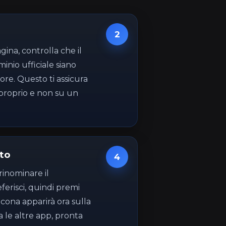
gina, controlla che il
inio ufficiale siano
iore. Questo ti assicura
e proprio e non su un
nto
rinominare il
erisci, quindi premi
'icona apparirà ora sulla
le altre app, pronta