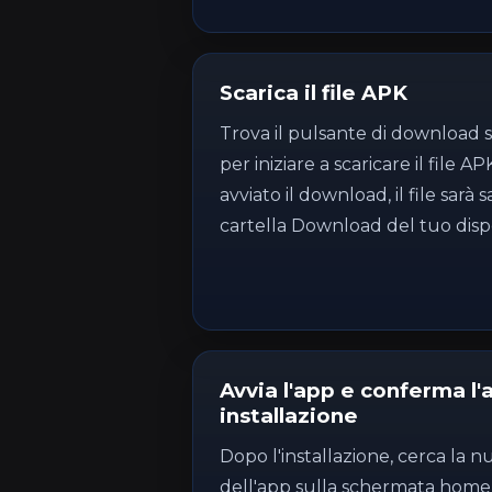
Scarica il file APK
Trova il pulsante di download s
per iniziare a scaricare il file A
avviato il download, il file sarà 
cartella Download del tuo dispo
Avvia l'app e conferma l
installazione
Dopo l'installazione, cerca la n
dell'app sulla schermata home 