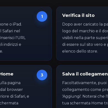
Verifica il sito
hone o iPad.
Dopo aver caricato la pa
l Safari nel
logo del marchio e il dom
nserisci l'URL
visibili nella parte super
i indirizzi e
di essere sul sito vero 
e.
elenco dello store.
a Home
Salva il collegame
ulla pagina
Facoltativamente, puoi 
i dal browser
collegamento come pref
iore di Safari, e
'Aggiungi'. Noterai che l
 schermata
tua schermata Home tra 