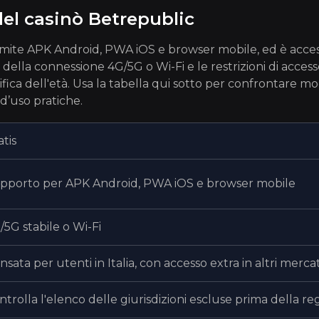
el casinò Betrepublic
ite APK Android, PWA iOS e browser mobile, ed è access
tà della connessione 4G/5G o Wi-Fi e le restrizioni di acce
fica dell'età. Usa la tabella qui sotto per confrontare mod
d’uso pratiche.
atis
pporto per APK Android, PWA iOS e browser mobile
/5G stabile o Wi-Fi
nsata per utenti in Italia, con accesso extra in altri merca
ntrolla l'elenco delle giurisdizioni escluse prima della re