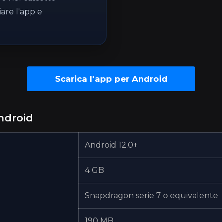
iare l'app e
Scarica l'app per Android
Android
Android 12.0+
4 GB
Snapdragon serie 7 o equivalente
190 MB