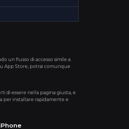
do un flusso di accesso simile a
 su App Store, potrai comunque
rti di essere nella pagina giusta, e
 per installare rapidamente e
 iPhone