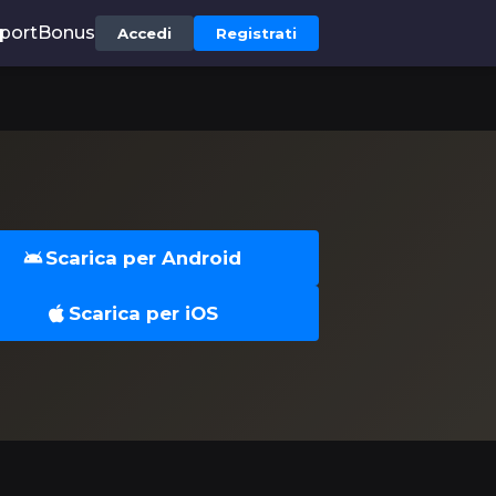
port
Bonus
Accedi
Registrati
Scarica per Android
Scarica per iOS