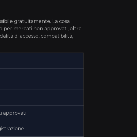
ibile gratuitamente. La cosa
sso per mercati non approvati, oltre
alità di accesso, compatibilità,
ti approvati
gistrazione