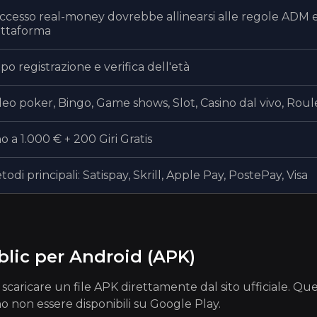
accesso real-money dovrebbe allinearsi alle regole ADM e
attaforma
po registrazione e verifica dell'età
deo poker, Bingo, Game shows, Slot, Casino dal vivo, Roul
no a 1.000 € + 200 Giri Gratis
todi principali: Satispay, Skrill, Apple Pay, PostePay, Visa
blic per Android (APK)
i scaricare un file APK direttamente dal sito ufficiale. Q
o non essere disponibili su Google Play.